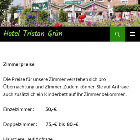
Zum
Inhalt
springen
Suchen
Hotel Tristan Grün
PRIMÄR
MENÜ
Zimmerpreise
Die Preise für unsere Zimmer verstehen sich pro
Übernachtung und Zimmer. Zudem können Sie auf Anfrage
auch zusätzlich ein Kinderbett auf Ihr Zimmer bekommen.
Einzelzimmer :
50,-€
Doppelzimmer :
75,-€
bis
80,-€
Haustiere: auf Anfrage