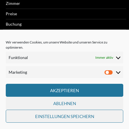
Zimmer
Preise
Buchung
Kontakt
Wir verwenden Cookies, um unsere Website und unseren Service zu
Anfahrt
optimieren.
Impressum
Funktional
Immer aktiv
Galerie
Marketing
Marketi
Links
Geschäftsbedingungen
AKZEPTIEREN
Cookie-Richtlinie (EU)
ABLEHNEN
EINSTELLUNGEN SPEICHERN
Stolz präsentiert von WordPress